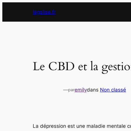
Aller
legalise.fr
au
contenu
Le CBD et la gestio
—
emily
dans
Non classé
par
La dépression est une maladie mentale cou