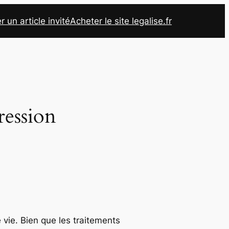
r un article invité
Acheter le site legalise.fr
ression
vie. Bien que les traitements