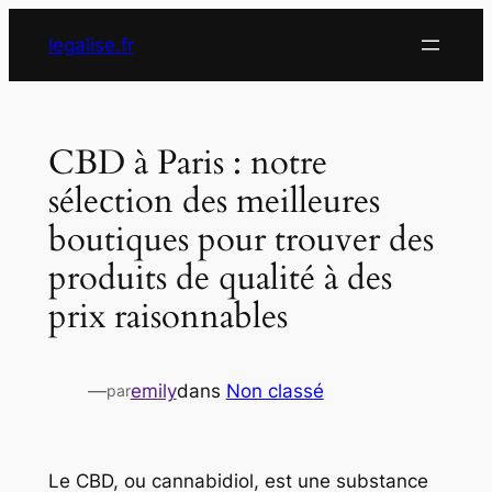
Aller
legalise.fr
au
contenu
CBD à Paris : notre
sélection des meilleures
boutiques pour trouver des
produits de qualité à des
prix raisonnables
—
emily
dans
Non classé
par
Le CBD, ou cannabidiol, est une substance